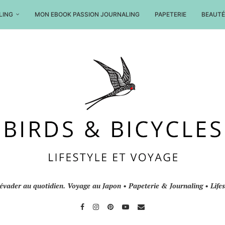
LING
MON EBOOK PASSION JOURNALING
PAPETERIE
BEAUTÉ
'évader au quotidien. Voyage au Japon • Papeterie & Journaling • Lifest